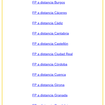
FP a distancia Burgos
derechos,
como se
explica en la
información
FP a distancia Cáceres
adicional.
Información
adicional:
FP a distancia Cádiz
Puede
consultar la
información
FP a distancia Cantabria
detallada en
nuestra
Política de
Privacidad
.
FP a distancia Castellón
FP a distancia Ciudad Real
FP a distancia Córdoba
FP a distancia Cuenca
FP a distancia Girona
FP a distancia Granada