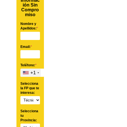
Informac
ión Sin
Compro
miso
Nombre y
Apellidos:
*
Email:
*
Teléfono:
*
+1
Selecciona
la FP que te
interesa:
Selecciona
tu
Provincia: