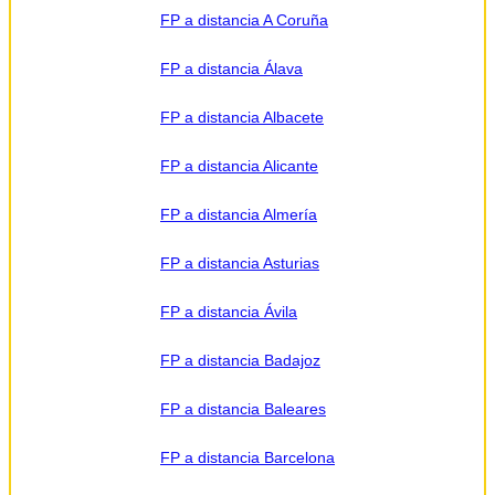
para que
FP a distancia A Coruña
pueda
contactar e
informar por
teléfono,
FP a distancia Álava
correo
electrónico,
SMS,
FP a distancia Albacete
WhatsApp u
otros medios
electrónicos
equivalentes.
FP a distancia Alicante
Legitimación:
Consentimiento
del
FP a distancia Almería
interesado.
Destinatarios:
Centros
de formación
FP a distancia Asturias
profesional,
escuelas de
negocios,
universidades
FP a distancia Ávila
o centros
formativos
privados y/o
FP a distancia Badajoz
públicos que
impartan la
formación
solicitada.
FP a distancia Baleares
Derechos:
Acceder,
rectificar y
FP a distancia Barcelona
suprimir los
datos, así
como otros