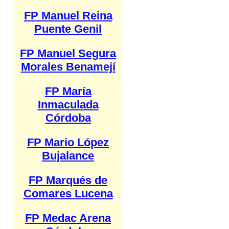
FP Manuel Reina
Puente Genil
FP Manuel Segura
Morales Benamejí
FP María
Inmaculada
Córdoba
FP Mario López
Bujalance
FP Marqués de
Comares Lucena
FP Medac Arena