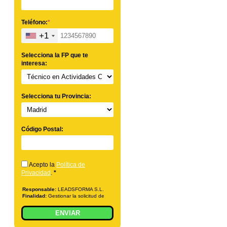
Teléfono:
*
+1
Selecciona la FP que te
interesa:
Selecciona tu Provincia:
Código Postal:
Acepto la
Política de
Privacidad
.
*
Responsable:
LEADSFORMA S.L.
Finalidad:
Gestionar la solicitud de
información sobre la formación
indicada, enviar información
ENVIAR
relacionada con la formación
solicitada y comunicar los datos al