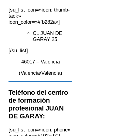
[su_list icon=»icon: thumb-
tack»
icon_color=»#fb282a»]
CL JUAN DE
GARAY 25
[/su_list]
46017 – Valencia
(Valencia/València)
Teléfono del centro
de formación
profesional JUAN
DE GARAY:
[su_list icon=»icon: phone»
icon_color=»#192ed7″]