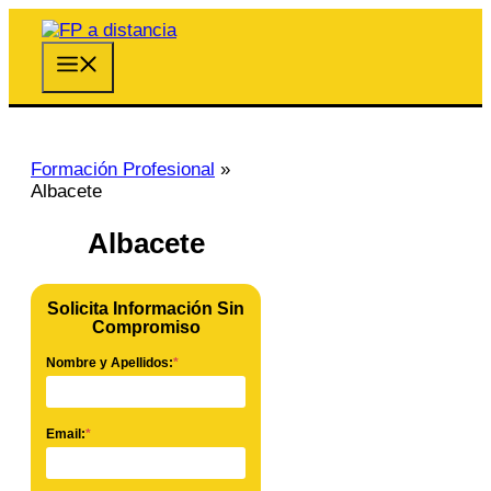
Saltar
al
contenido
Menú
Formación Profesional
»
Albacete
Albacete
Solicita Información Sin
Compromiso
Nombre y Apellidos:
*
Email:
*