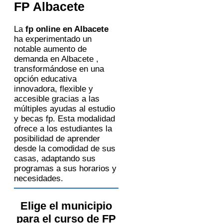
FP Albacete
WhatsApp u otros medios electrónicos
equivalentes.
Legitimación:
Consentimiento del
interesado.
La
fp online en Albacete
Destinatarios:
Centros de formación
ha experimentado un
profesional, escuelas de negocios,
universidades o centros formativos
notable aumento de
privados y/o públicos que impartan la
demanda en Albacete ,
formación solicitada.
Derechos:
Acceder, rectificar y
transformándose en una
suprimir los datos, así como otros
opción educativa
derechos, como se explica en la
información adicional.
innovadora, flexible y
Información adicional:
Puede
consultar la información detallada en
accesible gracias a las
nuestra
Política de Privacidad
.
múltiples ayudas al estudio
y becas fp. Esta modalidad
ofrece a los estudiantes la
posibilidad de aprender
desde la comodidad de sus
casas, adaptando sus
programas a sus horarios y
necesidades.
Elige el municipio
para el curso de FP