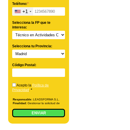
Teléfono:
*
+1
Selecciona la FP que te
interesa:
Selecciona tu Provincia:
Código Postal:
Acepto la
Política de
Privacidad
.
*
Responsable:
LEADSFORMA S.L.
Finalidad:
Gestionar la solicitud de
información sobre la formación
indicada, enviar información
ENVIAR
relacionada con la formación
solicitada y comunicar los datos al
centro de formación correspondiente
para que pueda contactar e informar
por teléfono, correo electrónico, SMS,