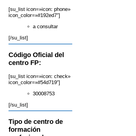
[su_list icon=»icon: phone»
icon_color=»#192ed7″]
a consultar
[/su_list]
Código Oficial del
centro FP:
[su_list icon=»icon: check»
icon_color=»#54d719″]
30008753
[/su_list]
Tipo de centro de
formación