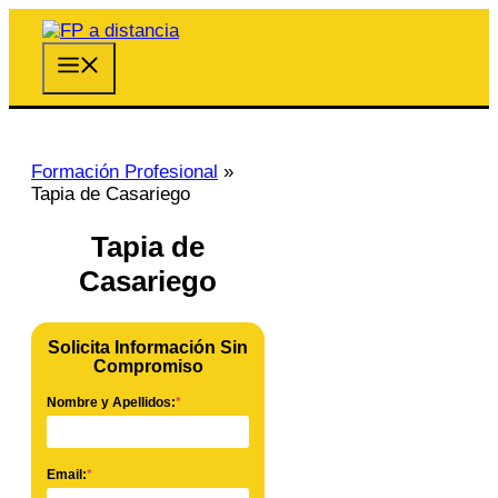
Saltar
al
contenido
Menú
Formación Profesional
»
Tapia de Casariego
Tapia de
Casariego
Solicita Información Sin
Compromiso
Nombre y Apellidos:
*
Email:
*