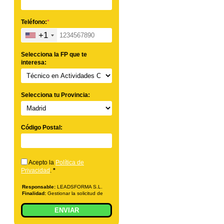
Teléfono:
*
+1
Selecciona la FP que te
interesa:
Selecciona tu Provincia:
Código Postal:
Acepto la
Política de
Privacidad
.
*
Responsable:
LEADSFORMA S.L.
Finalidad:
Gestionar la solicitud de
información sobre la formación
indicada, enviar información
ENVIAR
relacionada con la formación
solicitada y comunicar los datos al