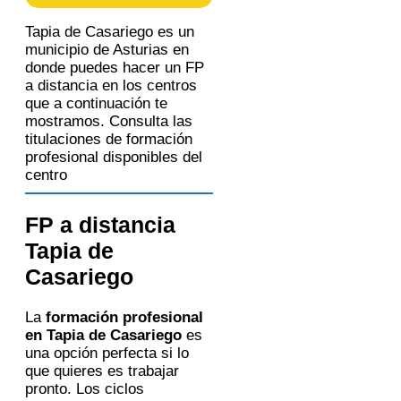
centro de formación correspondiente
para que pueda contactar e informar
por teléfono, correo electrónico, SMS,
Tapia de Casariego es un
WhatsApp u otros medios electrónicos
municipio de Asturias en
equivalentes.
Legitimación:
Consentimiento del
donde puedes hacer un FP
interesado.
a distancia en los centros
Destinatarios:
Centros de formación
profesional, escuelas de negocios,
que a continuación te
universidades o centros formativos
mostramos. Consulta las
privados y/o públicos que impartan la
formación solicitada.
titulaciones de formación
Derechos:
Acceder, rectificar y
profesional disponibles del
suprimir los datos, así como otros
derechos, como se explica en la
centro
información adicional.
Información adicional:
Puede
consultar la información detallada en
nuestra
Política de Privacidad
.
FP a distancia
Tapia de
Casariego
La
formación profesional
en Tapia de Casariego
es
una opción perfecta si lo
que quieres es trabajar
pronto. Los ciclos