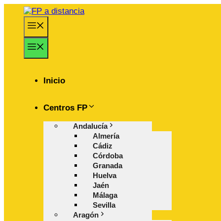
Saltar
al
Menú
contenido
Menú
Inicio
Centros FP
Andalucía
Almería
Cádiz
Córdoba
Granada
Huelva
Jaén
Málaga
Sevilla
Aragón