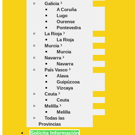
Galicia
A Coruña
Lugo
Ourense
Pontevedra
La Rioja
La Rioja
Murcia
Murcia
Navarra
Navarra
País Vasco
Alava
Guipúzcoa
Vizcaya
Ceuta
Ceuta
Melilla
Melilla
Todas las
Provincias
Solicita Información