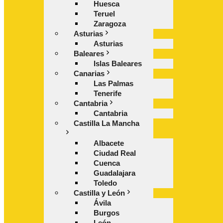
Huesca
Teruel
Zaragoza
Asturias
Asturias
Baleares
Islas Baleares
Canarias
Las Palmas
Tenerife
Cantabria
Cantabria
Castilla La Mancha
Albacete
Ciudad Real
Cuenca
Guadalajara
Toledo
Castilla y León
Ávila
Burgos
León