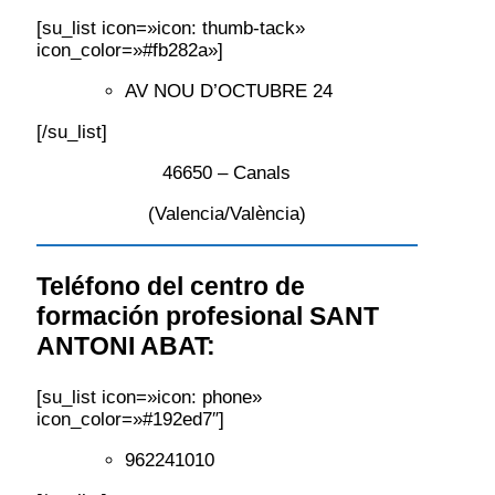
[su_list icon=»icon: thumb-tack»
icon_color=»#fb282a»]
AV NOU D’OCTUBRE 24
[/su_list]
46650 – Canals
(Valencia/València)
Teléfono del centro de
formación profesional SANT
ANTONI ABAT:
[su_list icon=»icon: phone»
icon_color=»#192ed7″]
962241010