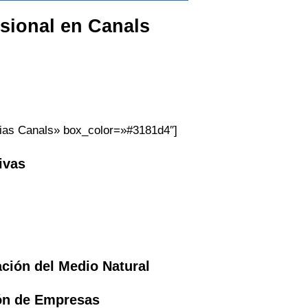
esional en
Canals
rias Canals» box_color=»#3181d4″]
ivas
ación del Medio Natural
ión de Empresas