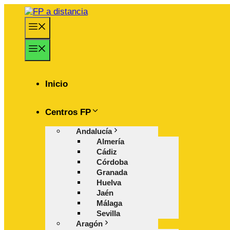
Saltar
al
Menú
contenido
Menú
Inicio
Centros FP
Andalucía
Almería
Cádiz
Córdoba
Granada
Huelva
Jaén
Málaga
Sevilla
Aragón