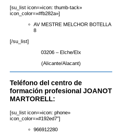
[su_list icon=»icon: thumb-tack»
icon_color=»#fb282a»]
AV MESTRE MELCHOR BOTELLA
8
[/su_list]
03206 – Elche/Elx
(Alicante/Alacant)
Teléfono del centro de
formación profesional JOANOT
MARTORELL:
[su_list icon=»icon: phone»
icon_color=»#192ed7″]
966912280