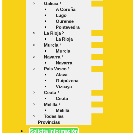
Galicia
A Coruña
Lugo
Ourense
Pontevedra
La Rioja
La Rioja
Murcia
Murcia
Navarra
Navarra
País Vasco
Alava
Guipúzcoa
Vizcaya
Ceuta
Ceuta
Melilla
Melilla
Todas las
Provincias
Solicita Información