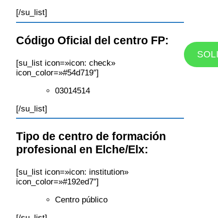
[/su_list]
Código Oficial del centro FP:
SOL
[su_list icon=»icon: check»
icon_color=»#54d719″]
03014514
[/su_list]
Tipo de centro de formación
profesional en Elche/Elx:
[su_list icon=»icon: institution»
icon_color=»#192ed7″]
Centro público
[/su_list]