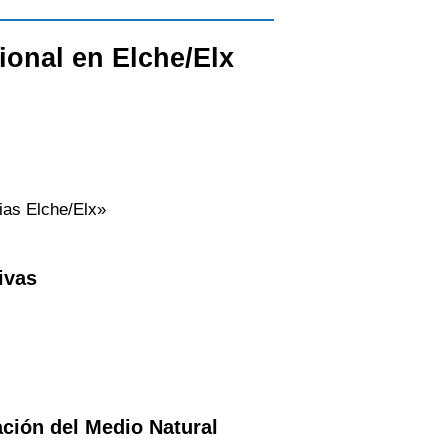
sional en
Elche/Elx
ias Elche/Elx»
ivas
ación del Medio Natural