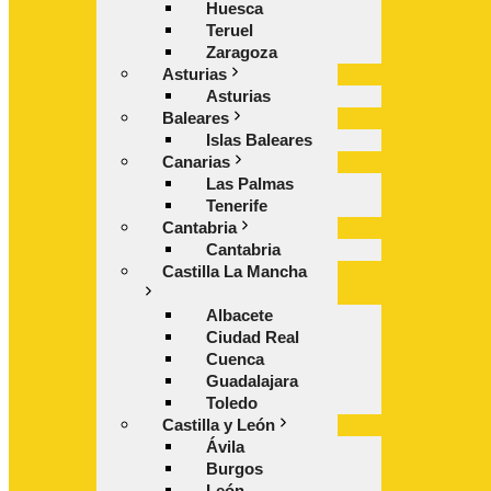
Huesca
Teruel
Zaragoza
Asturias
Asturias
Baleares
Islas Baleares
Canarias
Las Palmas
Tenerife
Cantabria
Cantabria
Castilla La Mancha
Albacete
Ciudad Real
Cuenca
Guadalajara
Toledo
Castilla y León
Ávila
Burgos
León