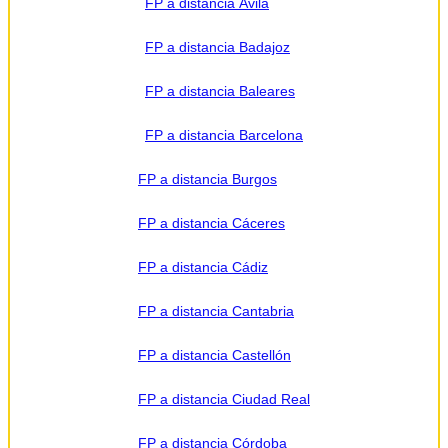
FP a distancia Ávila
o centros
formativos
privados y/o
FP a distancia Badajoz
públicos que
impartan la
formación
solicitada.
FP a distancia Baleares
Derechos:
Acceder,
rectificar y
FP a distancia Barcelona
suprimir los
datos, así
como otros
FP a distancia Burgos
derechos,
como se
explica en la
información
FP a distancia Cáceres
adicional.
Información
adicional:
FP a distancia Cádiz
Puede
consultar la
información
FP a distancia Cantabria
detallada en
nuestra
Política de
Privacidad
.
FP a distancia Castellón
FP a distancia Ciudad Real
FP a distancia Córdoba