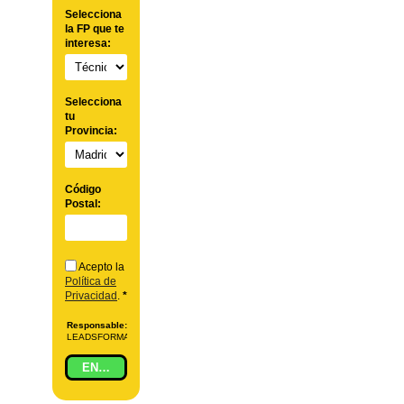
Selecciona
la FP que te
interesa:
Selecciona
tu
Provincia:
Código
Postal:
Acepto la
Política de
Privacidad
.
*
Responsable:
LEADSFORMA
S.L.
Finalidad:
Gestionar
ENVIAR
la solicitud de
información
sobre la