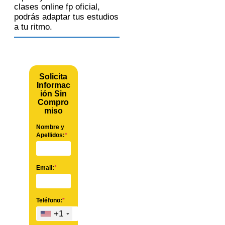
clases online fp oficial,
podrás adaptar tus estudios
a tu ritmo.
Solicita
Informac
ión Sin
Compro
miso
Nombre y
Apellidos:
*
Email:
*
Teléfono:
*
+1