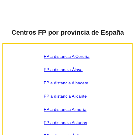
formación
indicada,
enviar
información
relacionada
con la
formación
solicitada y
Centros FP por provincia de España
comunicar los
datos al
centro de
formación
correspondiente
para que
FP a distancia A Coruña
pueda
contactar e
informar por
teléfono,
FP a distancia Álava
correo
electrónico,
SMS,
FP a distancia Albacete
WhatsApp u
otros medios
electrónicos
equivalentes.
FP a distancia Alicante
Legitimación:
Consentimiento
del
FP a distancia Almería
interesado.
Destinatarios:
Centros
de formación
FP a distancia Asturias
profesional,
escuelas de
negocios,
universidades