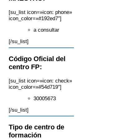
[su_list icon=»icon: phone»
icon_color=»#192ed7″]
a consultar
[/su_list]
Código Oficial del
centro FP:
[su_list icon=»icon: check»
icon_color=»#54d719″]
30005673
[/su_list]
Tipo de centro de
formación