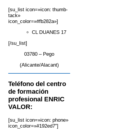
[su_list icon=»icon: thumb-
tack»
icon_color=»#fb282a»]
CL DUANES 17
[/su_list]
03780 – Pego
(Alicante/Alacant)
Teléfono del centro
de formación
profesional ENRIC
VALOR:
[su_list icon=»icon: phone»
icon_color=»#192ed7″]