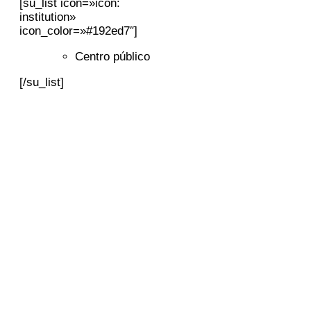
[su_list icon=»icon:
institution»
icon_color=»#192ed7″]
Centro público
[/su_list]