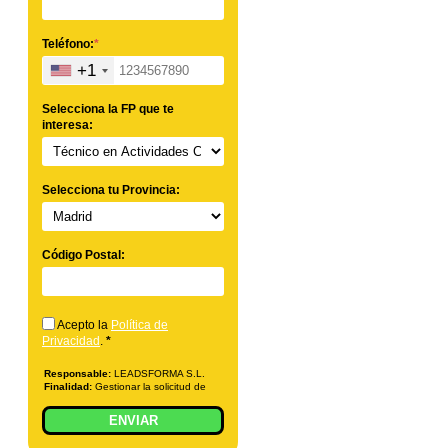
Teléfono:
*
+1
Selecciona la FP que te
interesa:
Selecciona tu Provincia:
Código Postal:
Acepto la
Política de
Privacidad
.
*
Responsable:
LEADSFORMA S.L.
Finalidad:
Gestionar la solicitud de
información sobre la formación
indicada, enviar información
ENVIAR
relacionada con la formación
solicitada y comunicar los datos al