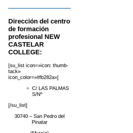
Dirección del centro
de formación
profesional NEW
CASTELAR
COLLEGE:
[su_list icon=»icon: thumb-
tack»
icon_color=»#fb282a»]
C/ LAS PALMAS
S/Nº
[/su_list]
30740 – San Pedro del
Pinatar