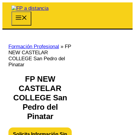
Saltar
al
contenido
Menú
Formación Profesional
»
FP
NEW CASTELAR
COLLEGE San Pedro del
Pinatar
FP NEW
CASTELAR
COLLEGE San
Pedro del
Pinatar
Solicita Información Sin