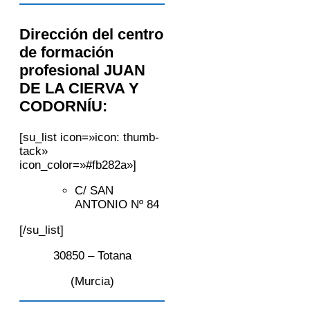
Dirección del centro
de formación
profesional JUAN
DE LA CIERVA Y
CODORNÍU:
[su_list icon=»icon: thumb-
tack»
icon_color=»#fb282a»]
C/ SAN
ANTONIO Nº 84
[/su_list]
30850 – Totana
(Murcia)