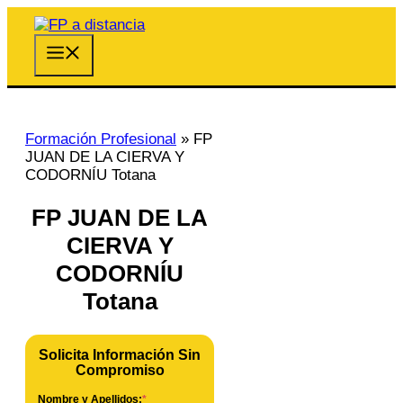
Saltar
al
contenido
Menú
Formación Profesional
»
FP
JUAN DE LA CIERVA Y
CODORNÍU Totana
FP JUAN DE LA
CIERVA Y
CODORNÍU
Totana
Solicita Información Sin
Compromiso
Nombre y Apellidos:
*