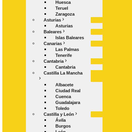
Huesca
Teruel
Zaragoza
Asturias
Asturias
Baleares
Islas Baleares
Canarias
Las Palmas
Tenerife
Cantabria
Cantabria
Castilla La Mancha
Albacete
Ciudad Real
Cuenca
Guadalajara
Toledo
Castilla y León
Ávila
Burgos
León