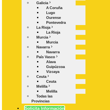
Galicia
A Coruña
Lugo
Ourense
Pontevedra
La Rioja
La Rioja
Murcia
Murcia
Navarra
Navarra
País Vasco
Alava
Guipúzcoa
Vizcaya
Ceuta
Ceuta
Melilla
Melilla
Todas las
Provincias
Solicita Información