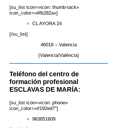
[su_list icon=»icon: thumb-tack»
icon_color=»#fb282a»]
CL AYORA 24
[/su_list]
46018 – Valencia
(Valencia/València)
Teléfono del centro de
formación profesional
ESCLAVAS DE MARÍA:
[su_list icon=»icon: phone»
icon_color=»#192ed7″]
963851609