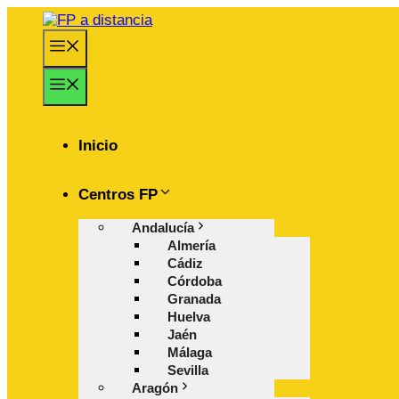
Saltar
al
Menú
contenido
Menú
Inicio
Centros FP
Andalucía
Almería
Cádiz
Córdoba
Granada
Huelva
Jaén
Málaga
Sevilla
Aragón