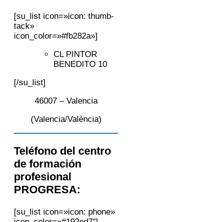
[su_list icon=»icon: thumb-
tack»
icon_color=»#fb282a»]
CL PINTOR
BENEDITO 10
[/su_list]
46007 – Valencia
(Valencia/València)
Teléfono del centro
de formación
profesional
PROGRESA:
[su_list icon=»icon: phone»
icon_color=»#192ed7″]