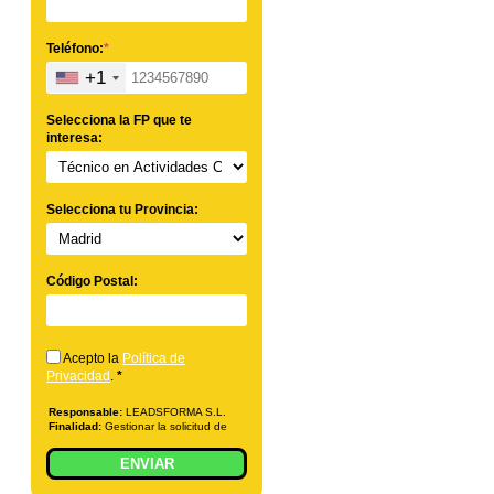
Teléfono:
*
+1
Selecciona la FP que te
interesa:
Selecciona tu Provincia:
Código Postal:
Acepto la
Política de
Privacidad
.
*
Responsable:
LEADSFORMA S.L.
Finalidad:
Gestionar la solicitud de
información sobre la formación
indicada, enviar información
ENVIAR
relacionada con la formación
solicitada y comunicar los datos al