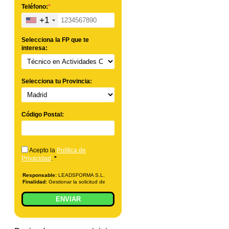
Teléfono:
*
+1
Selecciona la FP que te
interesa:
Selecciona tu Provincia:
Código Postal:
Acepto la
Política de
Privacidad
.
*
Responsable:
LEADSFORMA S.L.
Finalidad:
Gestionar la solicitud de
información sobre la formación
indicada, enviar información
ENVIAR
relacionada con la formación
solicitada y comunicar los datos al
centro de formación correspondiente
para que pueda contactar e informar
por teléfono, correo electrónico, SMS,