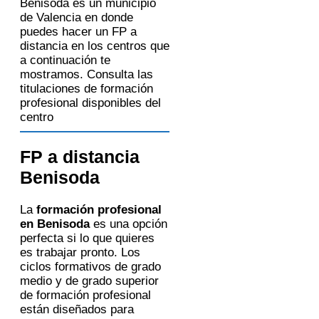
Benisoda es un municipio
WhatsApp u otros medios electrónicos
de Valencia en donde
equivalentes.
Legitimación:
Consentimiento del
puedes hacer un FP a
interesado.
distancia en los centros que
Destinatarios:
Centros de formación
profesional, escuelas de negocios,
a continuación te
universidades o centros formativos
mostramos. Consulta las
privados y/o públicos que impartan la
formación solicitada.
titulaciones de formación
Derechos:
Acceder, rectificar y
profesional disponibles del
suprimir los datos, así como otros
derechos, como se explica en la
centro
información adicional.
Información adicional:
Puede
consultar la información detallada en
nuestra
Política de Privacidad
.
FP a distancia
Benisoda
La
formación profesional
en Benisoda
es una opción
perfecta si lo que quieres
es trabajar pronto. Los
ciclos formativos de grado
medio y de grado superior
de formación profesional
están diseñados para