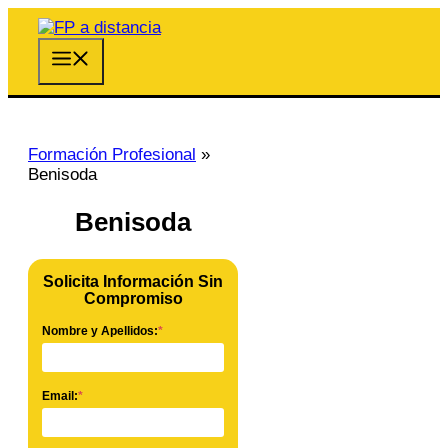
Saltar
al
contenido
Menú
Formación Profesional
»
Benisoda
Benisoda
Solicita Información Sin
Compromiso
Nombre y Apellidos:
*
Email:
*