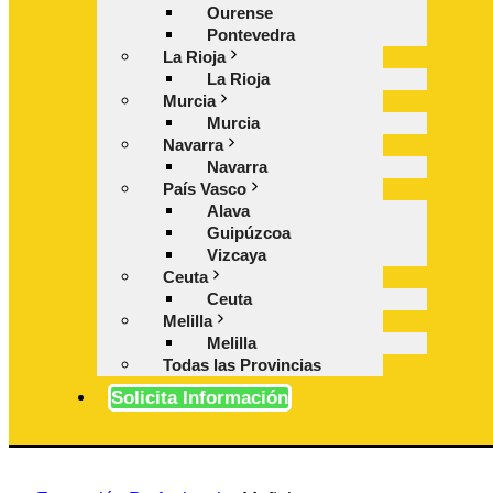
Ourense
Pontevedra
La Rioja
La Rioja
Murcia
Murcia
Navarra
Navarra
País Vasco
Alava
Guipúzcoa
Vizcaya
Ceuta
Ceuta
Melilla
Melilla
Todas las Provincias
Solicita Información