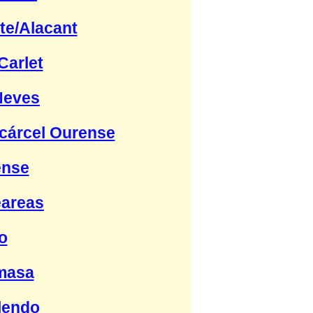
te/Alacant
arlet
Neves
lcárcel Ourense
ense
eareas
o
masa
lendo