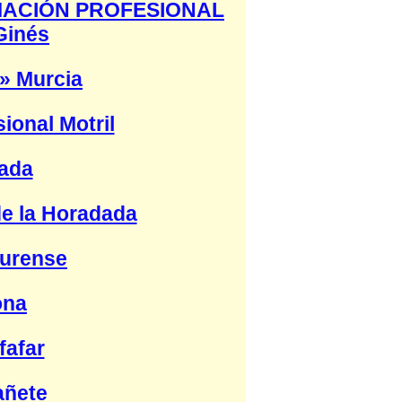
RMACIÓN PROFESIONAL
Ginés
 Murcia
ional Motril
nada
e la Horadada
Ourense
ona
fafar
añete