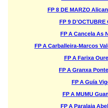
FP 8 DE MARZO Alican
FP 9 D’OCTUBRE C
FP A Cancela As 
FP A Carballeira-Marcos Va
FP A Farixa Our
FP A Granxa Pont
FP A Guía Vig
FP A MUMU Gua
FP A Paralaia Abe