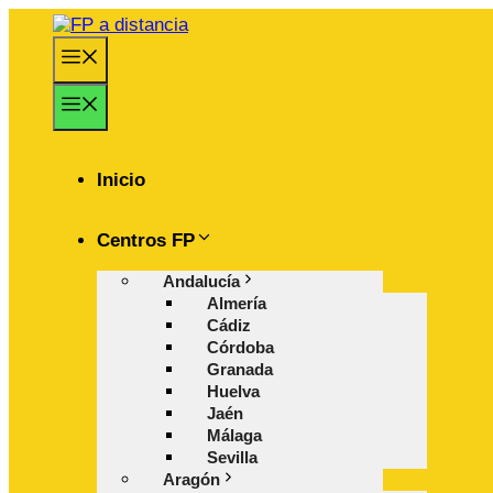
Saltar
al
Menú
contenido
Menú
Inicio
Centros FP
Andalucía
Almería
Cádiz
Córdoba
Granada
Huelva
Jaén
Málaga
Sevilla
Aragón