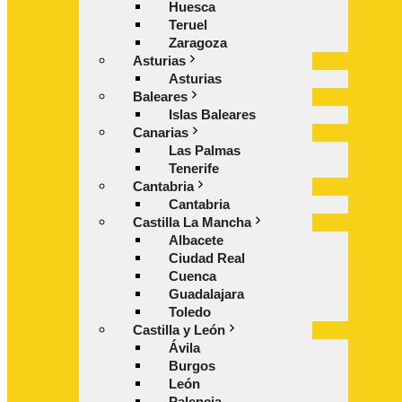
Huesca
Teruel
Zaragoza
Asturias
Asturias
Baleares
Islas Baleares
Canarias
Las Palmas
Tenerife
Cantabria
Cantabria
Castilla La Mancha
Albacete
Ciudad Real
Cuenca
Guadalajara
Toledo
Castilla y León
Ávila
Burgos
León
Palencia